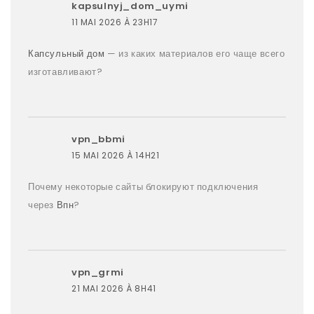
kapsulnyj_dom_uymi
11 MAI 2026 À 23H17
Капсульный дом
— из каких материалов его чаще всего
изготавливают?
vpn_bbmi
15 MAI 2026 À 14H21
Почему некоторые сайты блокируют подключения
через
Впн
?
vpn_grmi
21 MAI 2026 À 8H41