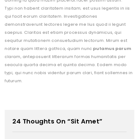
doming id quod mazim placerat facer possim assum.
Typi non habent claritatem insitam; est usus legentis in iis
qui facit eorum claritatem. Investigationes
demonstraverunt lectores legere me lius quod ii legunt
saepius. Claritas est etiam processus dynamicus, qui
sequitur mutationem consuetudium lectorum. Mirum est
notare quam littera gothica, quam nunc
putamus parum
claram, anteposuerit litterarum formas humanitatis per
seacula quarta decima et quinta decima. Eodem modo
typi, qui nunc nobis videntur parum clari, fiant sollemnes in
futurum.
24 Thoughts On “Sit Amet”