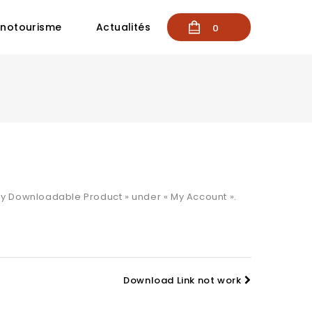
notourisme
Actualités
0
My Downloadable Product » under « My Account ».
Download Link not work