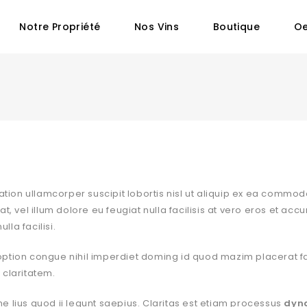
Notre Propriété
Nos Vins
Boutique
Oe
tation ullamcorper suscipit lobortis nisl ut aliquip ex ea comm
, vel illum dolore eu feugiat nulla facilisis at vero eros et ac
lla facilisi.
option congue nihil imperdiet doming id quod mazim placerat f
m claritatem.
 lius quod ii legunt saepius. Claritas est etiam processus
dyn