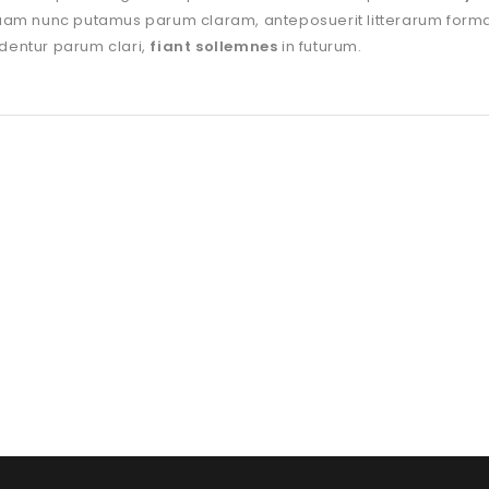
 quam nunc putamus parum claram, anteposuerit litterarum form
dentur parum clari,
fiant sollemnes
in futurum.