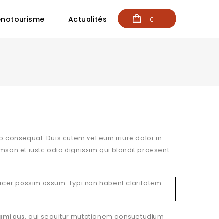
notourisme
Actualités
0
odo consequat.
Duis autem vel
eum iriure dolor in
cumsan et iusto odio dignissim qui blandit praesent
acer possim assum. Typi non habent claritatem
amicus
, qui sequitur mutationem consuetudium