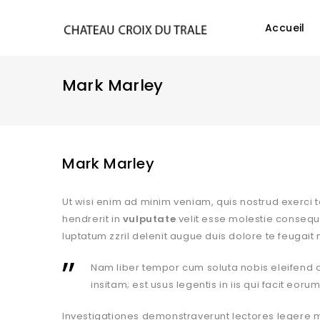
Accueil
Mark Marley
Mark Marley
Ut wisi enim ad minim veniam, quis nostrud exerci 
hendrerit in
vulputate
velit esse molestie consequat
luptatum zzril delenit augue duis dolore te feugait nu
Nam liber tempor cum soluta nobis eleifend 
insitam; est usus legentis in iis qui facit eoru
Investigationes demonstraverunt lectores legere me