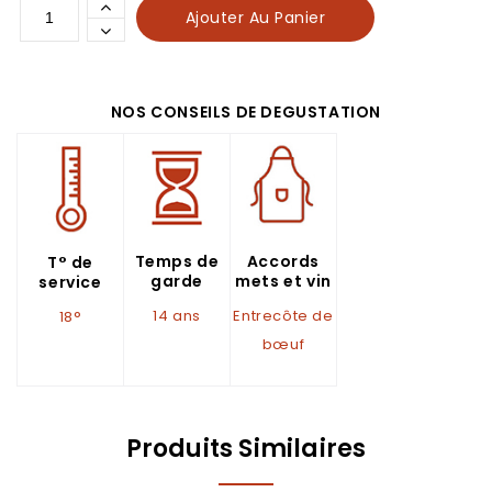
Ajouter Au Panier
NOS CONSEILS DE DEGUSTATION
Accords
Temps de
T° de
mets et vin
garde
service
Entrecôte de
14 ans
18°
bœuf
Produits Similaires